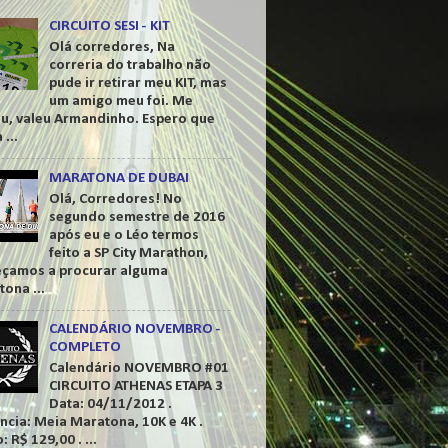
CIRCUITO SESI - KIT
Olá corredores, Na
correria do trabalho não
pude ir retirar meu KIT, mas
um amigo meu foi. Me
ou, valeu Armandinho. Espero que
 ...
MARATONA DE DUBAI
Olá, Corredores! No
segundo semestre de 2016
após eu e o Léo termos
feito a SP City Marathon,
çamos a procurar alguma
ona ...
CALENDÁRIO NOVEMBRO -
COMPLETO
Calendário NOVEMBRO #01
CIRCUITO ATHENAS ETAPA 3
Data: 04/11/2012 .
ncia: Meia Maratona, 10K e 4K .
: R$ 129,00 . ...