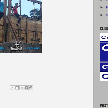
2
►
2
►
2
CLIQ
POST