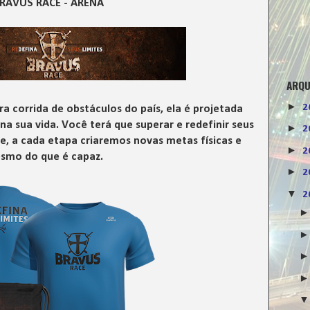
RAVUS RACE - ARENA
ARQU
►
2
a corrida de obstáculos do país, ela é projetada
na sua vida. Você terá que superar e redefinir seus
►
2
, a cada etapa criaremos novas metas físicas e
►
2
esmo do que é capaz.
►
2
▼
2