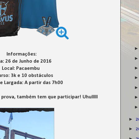
Informações:
a: 26 de Junho de 2016
Local: Pacaembu
urso: 3k e 10 obstáculos
e Largada: A partir das 7h00
 prova, também tem que participar! Uhulllll
►
2
►
2
►