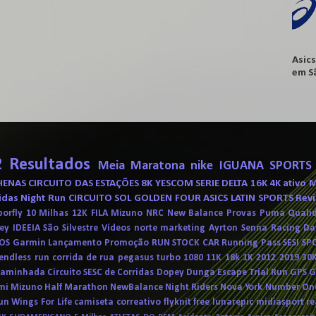
Asic
em Sã
2
Resultados
Meia Maratona
nike
IGUANA SPORTS
HENAS
CIRCUITO DAS ESTAÇÕES
8K
YESCOM
SERIE DELTA
16K
4K
ativo
M
idas
Night Run
CIRCUITO SOL
GOLDEN FOUR ASICS
LATIN SPORTS
Revi
porfly
10 Milhas
12K
FILA
Mizuno
NRC
New Balance
Provas
Puma
Quali
ey
IDEEIA
São Silvestre
Vídeos
norte marketing
Ayrton Senna Racing Da
OS
Garmin
Lançamento
Promoção
RUN STOCK CAR
Running Pass
SESI
SP
endless run
corrida de rua
pegasus turbo
1080
11K
18k
1K
2012
2019
30
Caminhada
Circuito SESC de Corridas
Dopey
Dunga
Escape Trial Run
GPS
G
mi
Mizuno Half Marathon
NewBalance
Night Riders
Nova York
Number On
un
Wings For Life
camiseta
correativo
flyknit
free
lunarepic
midiasport
re