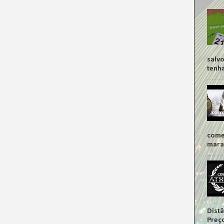
salv
tenha
come
marat
Distâ
Preço