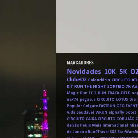
MARCADORES
Novidades
10K
5K
O
ClubeO2
Calendário
CIRCUITO AT
KIT
RUN THE NIGHT
SORTEIO
7K
Ad
Magic Run
ECO RUN
TRACK FIELD
va
next%
pegasus
CIRCUITO LOTUS
Disn
Popular
Colgate
FASTRUN
GEO EVENT
Vida Saudável
WRUN
alphafly
boost 
CIRCUITO CAIXA
CIRCUITO CORUJÃO
de São Paulo
Meia Internacional
Mia
de Janeiro
Run4Travel
SX2
StarWarsR