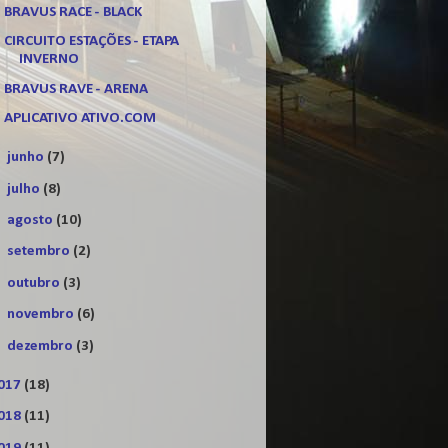
BRAVUS RACE - BLACK
CIRCUITO ESTAÇÕES - ETAPA
INVERNO
BRAVUS RAVE - ARENA
APLICATIVO ATIVO.COM
►
junho
(7)
►
julho
(8)
►
agosto
(10)
►
setembro
(2)
►
outubro
(3)
►
novembro
(6)
►
dezembro
(3)
017
(18)
018
(11)