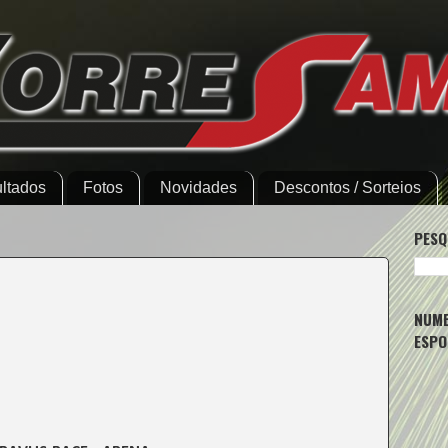
ltados
Fotos
Novidades
Descontos / Sorteios
PESQ
NUMB
ESPO