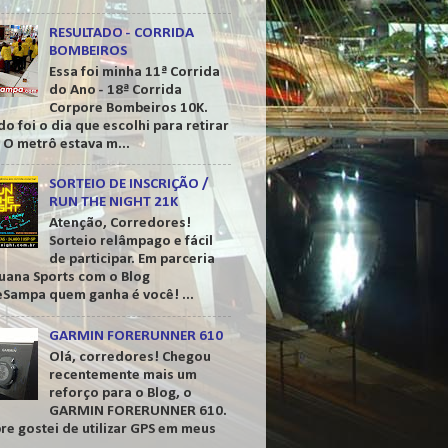
RESULTADO - CORRIDA
BOMBEIROS
Essa foi minha 11ª Corrida
do Ano - 18ª Corrida
Corpore Bombeiros 10K.
o foi o dia que escolhi para retirar
. O metrô estava m...
SORTEIO DE INSCRIÇÃO /
RUN THE NIGHT 21K
Atenção, Corredores!
Sorteio relâmpago e fácil
de participar. Em parceria
guana Sports com o Blog
eSampa quem ganha é você! ...
GARMIN FORERUNNER 610
Olá, corredores! Chegou
recentemente mais um
reforço para o Blog, o
GARMIN FORERUNNER 610.
e gostei de utilizar GPS em meus