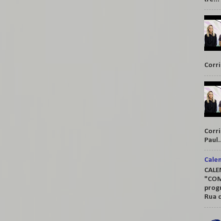
Corr
Corr
Paul.
Cale
CALE
"COM
prog
Rua q