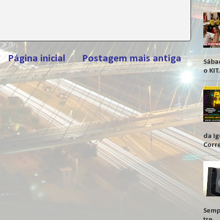
Página inicial
Postagem mais antiga
Sábad
o KIT
da I
Corr
Sempr
tre...