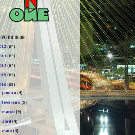
IVO DO BLOG
012
(64)
013
(63)
014
(64)
015
(82)
016
(65)
►
janeiro
(4)
►
fevereiro
(5)
►
março
(9)
►
abril
(4)
▼
maio
(4)