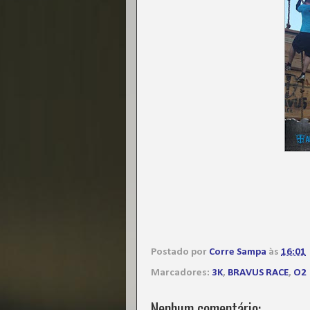
Postado por
Corre Sampa
às
16:01
Marcadores:
3K
,
BRAVUS RACE
,
O2
Nenhum comentário: