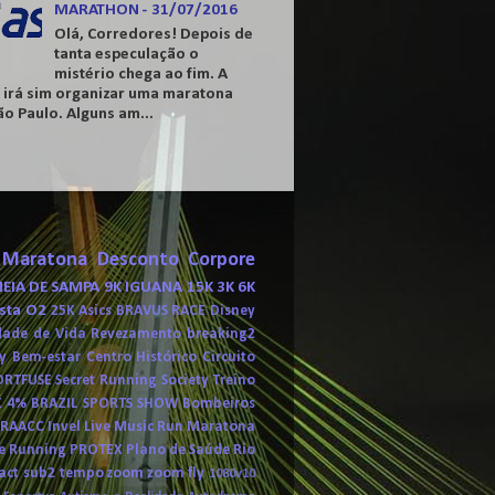
MARATHON - 31/07/2016
Olá, Corredores! Depois de
tanta especulação o
mistério chega ao fim. A
s irá sim organizar uma maratona
o Paulo. Alguns am...
Maratona
Desconto
Corpore
EIA DE SAMPA
9K
IGUANA
15K
3K
6K
sta O2
25K
Asics
BRAVUS RACE
Disney
dade de Vida
Revezamento
breaking2
y
Bem-estar
Centro Histórico
Circuito
ORTFUSE
Secret Running Society
Treino
K
4%
BRAZIL SPORTS SHOW
Bombeiros
RAACC
Invel
Live Music Run
Maratona
e Running
PROTEX
Plano de Saúde
Rio
act
sub2
tempo
zoom
zoom fly
1080v10