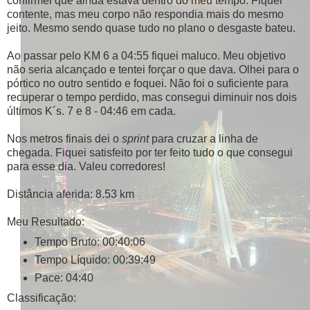
confirmei que ainda estava dentro do meu tempo. Fiquei
contente, mas meu corpo não respondia mais do mesmo
jeito. Mesmo sendo quase tudo no plano o desgaste bateu.
Ao passar pelo KM 6 a 04:55 fiquei maluco. Meu objetivo
não seria alcançado e tentei forçar o que dava. Olhei para o
pórtico no outro sentido e foquei. Não foi o suficiente para
recuperar o tempo perdido, mas consegui diminuir nos dois
últimos K´s. 7 e 8 - 04:46 em cada.
Nos metros finais dei o
sprint
para cruzar a linha de
chegada. Fiquei satisfeito por ter feito tudo o que consegui
para esse dia. Valeu corredores!
Distância aferida: 8.53 km
Meu Resultado:
Tempo Bruto: 00:40:06
Tempo Líquido: 00:39:49
Pace: 04:40
Classificação: