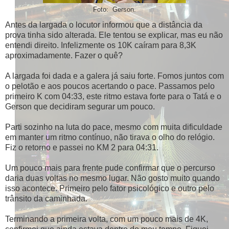
Foto: Gerson.
Antes da largada o locutor informou que a distância da
prova tinha sido alterada. Ele tentou se explicar, mas eu não
entendi direito. Infelizmente os 10K caíram para 8,3K
aproximadamente. Fazer o quê?
A largada foi dada e a galera já saiu forte. Fomos juntos com
o pelotão e aos poucos acertando o pace. Passamos pelo
primeiro K com 04:33, este ritmo estava forte para o Tatá e o
Gerson que decidiram segurar um pouco.
Parti sozinho na luta do pace, mesmo com muita dificuldade
em manter um ritmo contínuo, não tirava o olho do relógio.
Fiz o retorno e passei no KM 2 para 04:31.
Um pouco mais para frente pude confirmar que o percurso
daria duas voltas no mesmo lugar. Não gosto muito quando
isso acontece. Primeiro pelo fator psicológico e outro pelo
trânsito da caminhada.
Terminando a primeira volta, com um pouco mais de 4K,