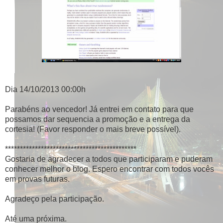
Dia 14/10/2013 00:00h
Parabéns ao vencedor! Já entrei em contato para que
possamos dar sequencia a promoção e a entrega da
cortesia! (Favor responder o mais breve possível).
********************************************
Gostaria de agradecer a todos que participaram e puderam
conhecer melhor o blog. Espero encontrar com todos vocês
em provas futuras.
Agradeço pela participação.
Até uma próxima.