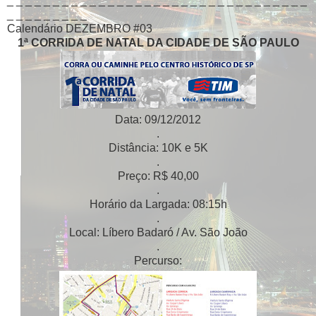
_ _ _ _ _ _ _ _ _ _ _ _ _ _ _ _ _ _ _ _ _ _ _ _ _ _ _ _ _ _ _ _ _
_ _ _ _ _ _ _ _ _
Calendário DEZEMBRO #03
1ª CORRIDA DE NATAL DA CIDADE DE SÃO PAULO
Data: 09/12/2012
.
Distância: 10K e 5K
.
Preço: R$ 40,00
.
Horário da Largada: 08:15h
.
Local: Líbero Badaró / Av. São João
.
Percurso: