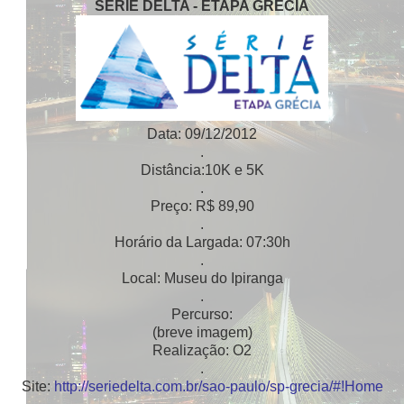
SÉRIE DELTA - ETAPA GRÉCIA
Data: 09/12/2012
.
Distância:10K e 5K
.
Preço: R$ 89,90
.
Horário da Largada: 07:30h
.
Local: Museu do Ipiranga
.
Percurso:
(breve imagem)
Realização: O2
.
Site:
http://seriedelta.com.br/sao-paulo/sp-grecia/#!Home