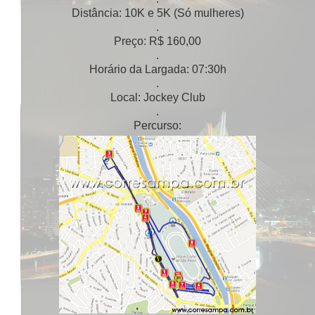
Distância: 10K e 5K (Só mulheres)
.
Preço: R$ 160,00
.
Horário da Largada: 07:30h
.
Local: Jockey Club
.
Percurso: