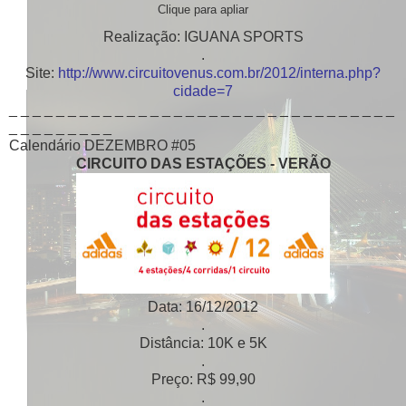
Clique para apliar
Realização: IGUANA SPORTS
.
Site:
http://www.circuitovenus.com.br/2012/interna.php?
cidade=7
_ _ _ _ _ _ _ _ _ _ _ _ _ _ _ _ _ _ _ _ _ _ _ _ _ _ _ _ _ _ _ _ _
_ _ _ _ _ _ _ _ _
Calendário DEZEMBRO #05
CIRCUITO DAS ESTAÇÕES - VERÃO
Data: 16/12/2012
.
Distância: 10K e 5K
.
Preço: R$ 99,90
.