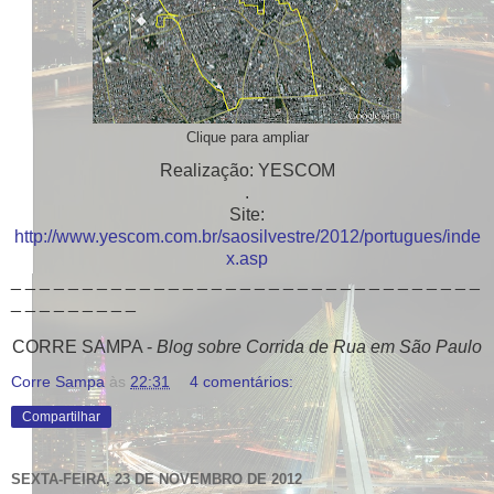
Clique para ampliar
Realização: YESCOM
.
Site:
http://www.yescom.com.br/saosilvestre/2012/portugues/inde
x.asp
_ _ _ _ _ _ _ _ _ _ _ _ _ _ _ _ _ _ _ _ _ _ _ _ _ _ _ _ _ _ _ _ _
_ _ _ _ _ _ _ _ _
CORRE SAMPA -
Blog sobre Corrida de Rua em São Paulo
Corre Sampa
às
22:31
4 comentários:
Compartilhar
SEXTA-FEIRA, 23 DE NOVEMBRO DE 2012