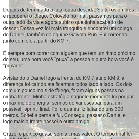
Depois de terminado a luta, outra descida. Soltei os ombros
e recuperei o fôlego. Cotovelo no final, passamos para o
outro lado da via e agora subir o que tinha acabado de
descer. Dessa vez foi mais tranquilo e encontrei um colega
do Daniel, também da equipe Gaivota Run. Fui correndo
junto com ele a partir do KM 7.
É sempre bom correr com alguém que tem um ritmo próximo
do seu, uma hora você "puxa" a pessoa e outra hora você é
"puxado".
Avistando o Daniel logo a frente, do KM 7 até o KM 9, a
diferença foi caindo até ficarmos todos lado a lado. Os dois
com um pouco mais de fôlego, foram alguns passos na
minha frente. Minha estratégia naquele momento foi poupar
o máximo de energia, sem os deixar escapar, para um
possível "sprint" final. Foi o que eu fiz faltando uns 300
metros. Soltei a perna e fui. Consegui passar o Daniel e
logo mais a frente passei o outro amigo.
Cruzei o pórtico quase sem ar, mas valeu. O tempo final foi