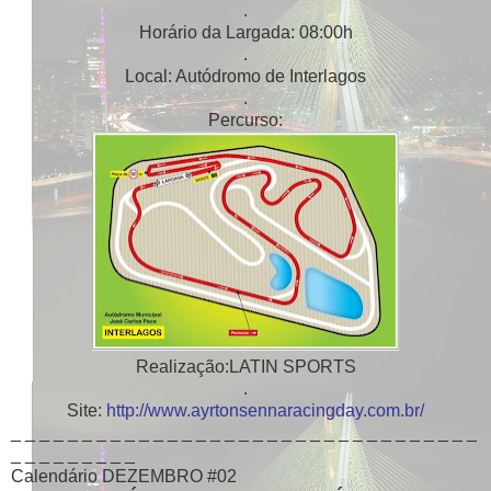
.
Horário da Largada: 08:00h
.
Local: Autódromo de Interlagos
.
Percurso:
Realização:LATIN SPORTS
.
Site:
http://www.ayrtonsennaracingday.com.br/
_ _ _ _ _ _ _ _ _ _ _ _ _ _ _ _ _ _ _ _ _ _ _ _ _ _ _ _ _ _ _ _ _
_ _ _ _ _ _ _ _ _
Calendário DEZEMBRO #02