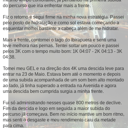
do percurso que iria enfrentar mais a frente.
Fiz o retorno e segui firme na minha nova estratégia. Passei
pelo posto de hidratação e como sol estava começando a
esquentar molhei bastante a cabeça além de me hidratar.
Mais a frente, contornei o lago do Ibirapuera e senti uma
leve melhora nas pernas. Tentei soltar um pouco e passei
pelos 3K com o tempo muito bom: 1K 04:07 - 2K 04:13 - 3K
04:38.
Tomei meu GEL e na direção dos 4K uma descida leve para
entrar na 23 de Maio. Estava bem até o momento e depois
de uma subida acompanhada de um som bem alto montado
ao lado, já tinha superado a entrada na Avenida e agora
uma descida bem cumprida surgia a minha frente.
Fui só administrando nesses quase 800 metros de declive.
Fim da descida e logo em seguida a maior subida do
percurso já começava. Bem no início mantive um bom ritmo,
mas senti o desgaste e meu rendimento caiu da metade
para cima.