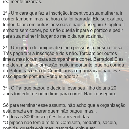
realmente bizarras.
1ª - Um cara que fez a inscrição, incentivou sua mulher a ir
correr também, mas na hora ela foi barrada. Ele se exaltou,
tentou falar com outras pessoas e não conseguiu. Cogitou ir
embora sem correr, pois não queria ir para o pórtico e pedir
para sua mulher ir largar do meio da rua sozinha.
2ª - Um grupo de amigos de cinco pessoas a mesma coisa.
Três pagaram a inscrição e dois não. Torciam por outros
times, mas foram para acompanhar e correr. Barrados! Eles
me deram uma informação muito importante, que na corrida
do Palmeiras e na do Corinthians a organização não teve
esse tipo de postura. Por que agora?
3ª - O Pai que pagou e decidiu levar seu filho de uns 20
anos torcedor de outro time para correr. Não conseguiu.
Só para terminar esse assunto, não acho que a organização
está errada em barrar quem não pagou, mas...
*Todos as 3000 inscrições foram vendidas.
*O pipoca não tem direito a: Camiseta, medalha, sacola,
comida, guarda-volumes, gatorade, chip e etc.