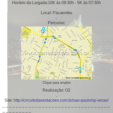
Horário da Largada:10K às 08:30h - 5K às 07:30h
.
Local: Pacaembu
.
Percurso:
Clique para ampliar
Realização: O2
.
Site:
http://circuitodasestacoes.com.br/sao-paulo/sp-verao/
_ _ _ _ _ _ _ _ _ _ _ _ _ _ _ _ _ _ _ _ _ _ _ _ _ _ _ _ _ _ _ _ _
_ _ _ _ _ _ _ _ _