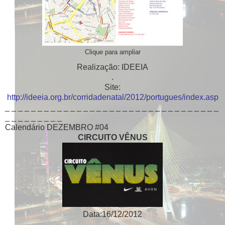
Clique para ampliar
Realização: IDEEIA
.
Site:
http://ideeia.org.br/corridadenatal/2012/portugues/index.asp
_ _ _ _ _ _ _ _ _ _ _ _ _ _ _ _ _ _ _ _ _ _ _ _ _ _ _ _ _ _ _ _ _
_ _ _ _ _ _ _ _ _
Calendário DEZEMBRO #04
CIRCUITO VÊNUS
Data:16/12/2012
.