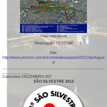
Clique para ampliar
Realização: YESCOM
.
Site:
http://www.yescom.com.br/corridadesaopaulo/2012/portugue
s/
_ _ _ _ _ _ _ _ _ _ _ _ _ _ _ _ _ _ _ _ _ _ _ _ _ _ _ _ _ _ _ _ _
_ _ _ _ _ _ _ _ _
Calendário DEZEMBRO #07
SÃO SILVESTRE 2012