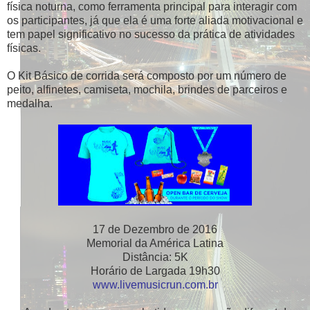
física noturna, como ferramenta principal para interagir com
os participantes, já que ela é uma forte aliada motivacional e
tem papel significativo no sucesso da prática de atividades
físicas.
O Kit Básico de corrida será composto por um número de
peito, alfinetes, camiseta, mochila, brindes de parceiros e
medalha.
17 de Dezembro de 2016
Memorial da América Latina
Distância: 5K
Horário de Largada 19h30
www.livemusicrun.com.br