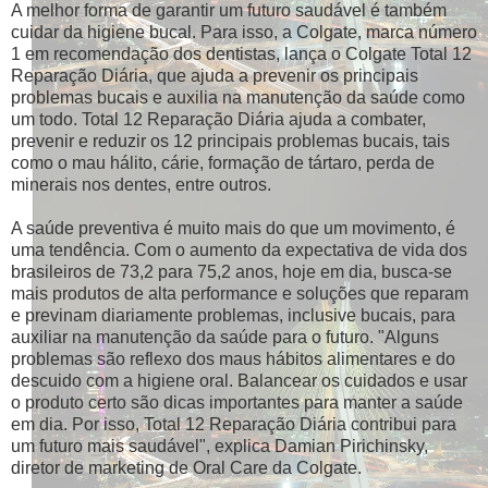
A melhor forma de garantir um futuro saudável é também
cuidar da higiene bucal. Para isso, a Colgate, marca número
1 em recomendação dos dentistas, lança o Colgate Total 12
Reparação Diária, que ajuda a prevenir os principais
problemas bucais e auxilia na manutenção da saúde como
um todo. Total 12 Reparação Diária ajuda a combater,
prevenir e reduzir os 12 principais problemas bucais, tais
como o mau hálito, cárie, formação de tártaro, perda de
minerais nos dentes, entre outros.
A saúde preventiva é muito mais do que um movimento, é
uma tendência. Com o aumento da expectativa de vida dos
brasileiros de 73,2 para 75,2 anos, hoje em dia, busca-se
mais produtos de alta performance e soluções que reparam
e previnam diariamente problemas, inclusive bucais, para
auxiliar na manutenção da saúde para o futuro. "Alguns
problemas são reflexo dos maus hábitos alimentares e do
descuido com a higiene oral. Balancear os cuidados e usar
o produto certo são dicas importantes para manter a saúde
em dia. Por isso, Total 12 Reparação Diária contribui para
um futuro mais saudável", explica Damian Pirichinsky,
diretor de marketing de Oral Care da Colgate.