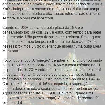
o tempo oficial de prova e pace, foram espalhados de 2 ou 3
Km´s. Independentemente de relógio ou celular com tempo,
pace, velocidade média e etc.. Esses relógios são ótimos e
sempre uso para me incentivar.
Saindo da USP passando pela placa de 19K e o
pensamento foi: "Já corri 19K e estou com tempo para bater
meu recorde. Não posso desanimar ou relaxar. Se eu quero
mesmo baixar meu tempo, melhor eu me doar ao máximo
nesses próximos 3K do que ter que esperar uma outra Meia
Maratona."
Foco, foco e foco. A "injeção" de adrenalina funcionou muito
bem. 19K em 05:06 - 20K em 04:56 e a força máxima no 21
foi perto dos 04:20. A entrada no Jockey foi curta e reta final
já estava à frente. O pórtico crescia a cada metro. Muitos
fotógrafos e só sorrisos. Cruzei com o tempo bruto 01:42:47.
O recorde já estava batido! A conquista, a superação, a
alegria desse minuto e segundos a menos não tem preço.
Agora posso falar que: "EU SOU 01:42:25" (quero uma
outra camisa com o novo tempo).
A previsão de recorde foi
confirmada!