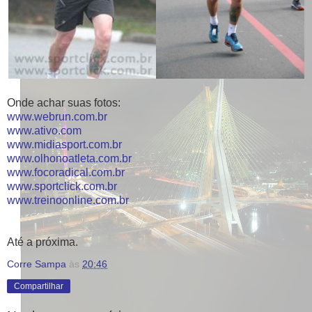
Onde achar suas fotos:
www.webrun.com.br
www.ativo.com
www.midiasport.com.br
www.olhonoatleta.com.br
www.focoradical.com.br
www.sportclick.com.br
www.treinoonline.com.br
Até a próxima.
Corre Sampa
às
20:46
Compartilhar