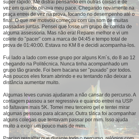
super rápido. Me distraí pensando em outras coisas e de
vez em quando olhava meu pace. Chegando novamente na
praça entrei de vez na prova, focando no desempenho até o
final. O que me motivou começou com um som de muitas
passadas juntas. Pensei que fosse um grupo de corrida de
alguma assessoria. Mas não era! Reparei melhor e vi um
colete do "pacer" com a marca de 04:45 e tempo total de
prova de 01:40:00. Estava no KM 8 e decidi acompanha-los.
Fui lado a lado com esse grupo por alguns Km´s, do 8 ao 12
chegando na Politécnica. Nunca tinha acompanhado um
grupo tão grande. Foi bem bacana ser "puxado" por todos.
Aos poucos eles foram abrindo e eu tentando não deixar a
distância aumentar muito.
Algumas leves curvas ajudaram a não cansar do percurso. A
contagem passou a ser regressiva e quando entrei na USP
só faltavam mais 5K. Tomei meu terceiro gel e tentei mirar
algumas pessoas para alcançar. Outra tática foi acompanhar
alguns colegas que tentavam passar por mim. Isso ajuda
muito a exigir um pouco mais de mim.
Preciso ressaltar que durante todo o percurso, relógios com