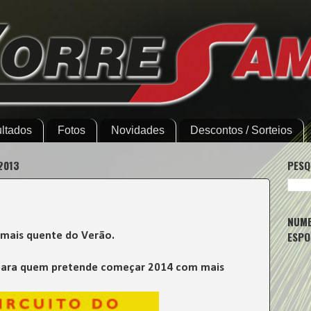
ltados
Fotos
Novidades
Descontos / Sorteios
2013
PESQ
NUMB
ESPO
 mais quente do Verão.
al para quem pretende começar 2014 com mais