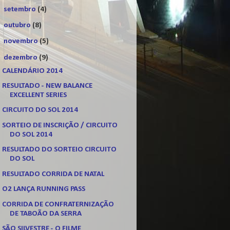
►
setembro
(4)
►
outubro
(8)
►
novembro
(5)
▼
dezembro
(9)
CALENDÁRIO 2014
RESULTADO - NEW BALANCE
EXCELLENT SERIES
CIRCUITO DO SOL 2014
SORTEIO DE INSCRIÇÃO / CIRCUITO
DO SOL 2014
RESULTADO DO SORTEIO CIRCUITO
DO SOL
RESULTADO CORRIDA DE NATAL
O2 LANÇA RUNNING PASS
CORRIDA DE CONFRATERNIZAÇÃO
DE TABOÃO DA SERRA
SÃO SILVESTRE - O FILME