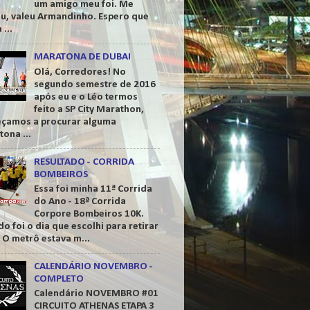
um amigo meu foi. Me
ou, valeu Armandinho. Espero que
 ...
MARATONA DE DUBAI
Olá, Corredores! No
segundo semestre de 2016
após eu e o Léo termos
feito a SP City Marathon,
çamos a procurar alguma
ona ...
RESULTADO - CORRIDA
BOMBEIROS
Essa foi minha 11ª Corrida
do Ano - 18ª Corrida
Corpore Bombeiros 10K.
o foi o dia que escolhi para retirar
. O metrô estava m...
CALENDÁRIO NOVEMBRO -
COMPLETO
Calendário NOVEMBRO #01
CIRCUITO ATHENAS ETAPA 3