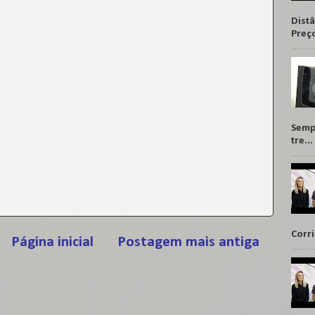
Distâ
Preço
Sempr
tre...
Corr
Página inicial
Postagem mais antiga