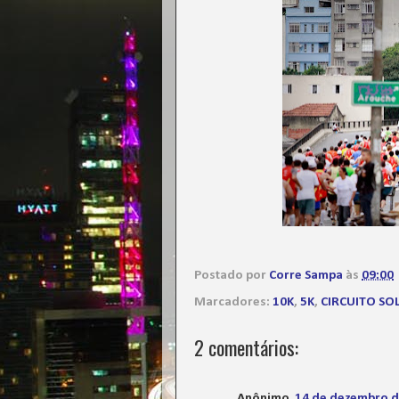
Postado por
Corre Sampa
às
09:00
Marcadores:
10K
,
5K
,
CIRCUITO SO
2 comentários:
Anônimo
14 de dezembro d