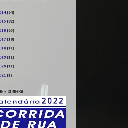
014
(64)
015
(82)
016
(65)
017
(18)
018
(11)
019
(11)
020
(11)
021
(1)
UE E CONFIRA