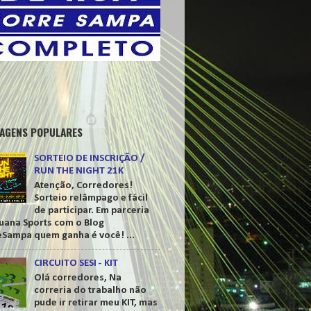
AGENS POPULARES
SORTEIO DE INSCRIÇÃO /
RUN THE NIGHT 21K
Atenção, Corredores!
Sorteio relâmpago e fácil
de participar. Em parceria
guana Sports com o Blog
eSampa quem ganha é você! ...
CIRCUITO SESI - KIT
Olá corredores, Na
correria do trabalho não
pude ir retirar meu KIT, mas