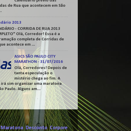
Calendário prévio das
idas de Rua que acontecem em São
..
ndário 2013
NDÁRIO - CORRIDA DE RUA 2013
PLETO" Olá, Corredor! Essa é a
ramação completa de Corridas de
ue acontece em ...
ASICS SÃO PAULO CITY
MARATHON - 31/07/2016
Olá, Corredores! Depois de
tanta especulação o
mistério chega ao fim. A
s irá sim organizar uma maratona
o Paulo. Alguns am...
Maratona
Desconto
Corpore