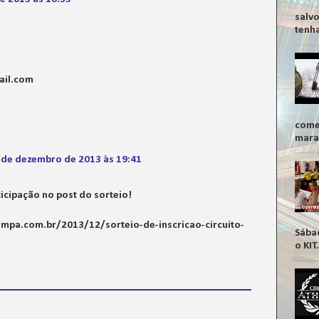
salv
tenha
ail.com
come
marat
 de dezembro de 2013 às 19:41
ticipação no post do sorteio!
mpa.com.br/2013/12/sorteio-de-inscricao-circuito-
Sábad
o KIT