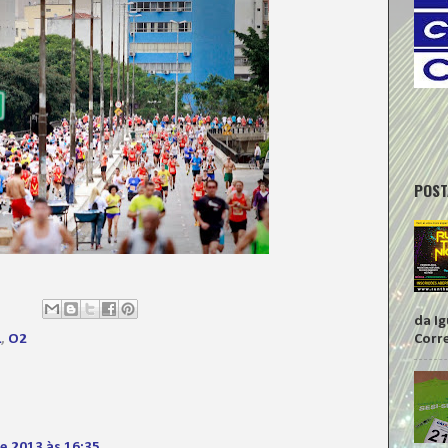
POST
da I
Corr
L
,
O2
e 2013 às 16:35