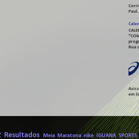
Corr
Paul.
Cale
CALE
"COM
prog
Rua q
Asic
em Sã
2
Resultados
Meia Maratona
nike
IGUANA SPORTS