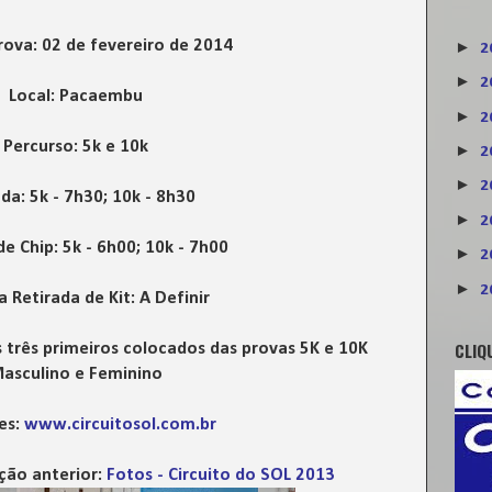
rova: 02 de fevereiro de 2014
►
2
►
2
Local: Pacaembu
►
2
Percurso: 5k e 10k
►
2
►
2
da: 5k - 7h30; 10k - 8h30
►
2
de Chip: 5k - 6h00; 10k - 7h00
►
2
►
2
a Retirada de Kit: A Definir
CLIQ
 três primeiros colocados das provas 5K e 10K
asculino e Feminino
es:
www.circuitosol.com.br
ção anterior:
Fotos - Circuito do SOL 2013