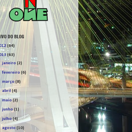
IVO DO BLOG
012
(64)
013
(63)
►
janeiro
(2)
►
fevereiro
(6)
►
março
(8)
►
abril
(4)
►
maio
(2)
►
junho
(1)
►
julho
(4)
►
agosto
(10)